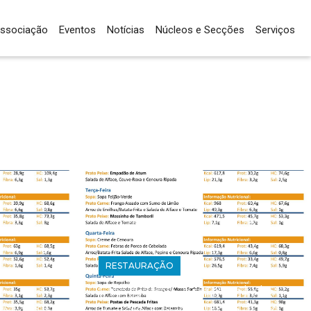
ssociação
Eventos
Notícias
Núcleos e Secções
Serviços
RESTAURAÇÃO
Ementa Semanal de
l de 5
26 de Fevereiro a 2 de