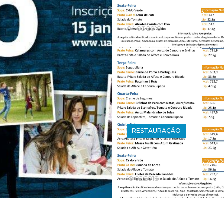
a 9 de Março
04.03.2018
RESTAURAÇÃO
Ementa Semana
19 a 23 de Fever
18.02.2018