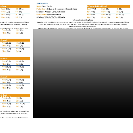
Março
25.02.2018
l de
eiro